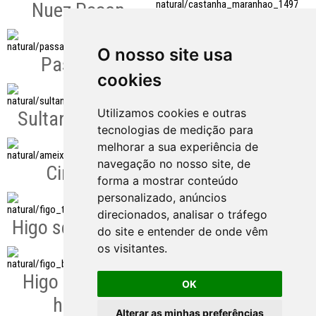
Nuez Pecan
Coquitos
Mondados
O nosso site usa
Pasa Uva
cookies
Sultana
Utilizamos cookies e outras
Sultana Dorada
tecnologias de medição para
melhorar a sua experiência de
Orejones
navegação no nosso site, de
Ciruelas
forma a mostrar conteúdo
personalizado, anúncios
Dátiles
direcionados, analisar o tráfego
Higo seco Torres
do site e entender de onde vêm
os visitantes.
Higo seco
Higo seco con
OK
harina
Alterar as minhas preferências